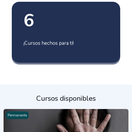
6
¡Cursos hechos para ti!
Cursos disponibles
CEDESEX | Fortalecimiento de capacidades de proveedores y per
Permanente