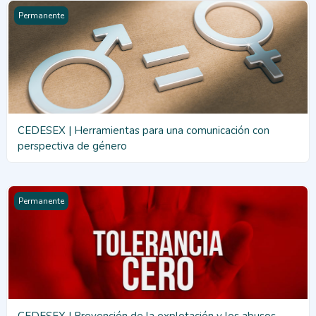
CEDESEX | Herramientas para una comunicación con perspecti
Permanente
CEDESEX | Herramientas para una comunicación con
perspectiva de género
CEDESEX | Prevención de la explotación y los abusos sexuale
Permanente